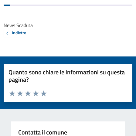
News Scaduta
Indietro
Quanto sono chiare le informazioni su questa
pagina?
Valuta da 1 a 5 stelle la pagina
Valuta 1 stelle su 5
Valuta 2 stelle su 5
Valuta 3 stelle su 5
Valuta 4 stelle su 5
Valuta 5 stelle su 5
Contatta il comune