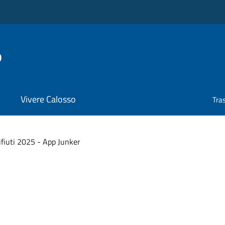
o
Vivere Calosso
Tra
ifiuti 2025 - App Junker