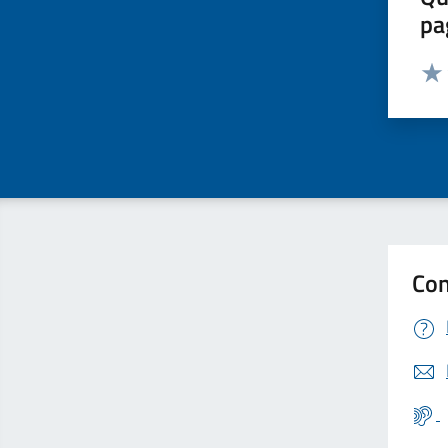
pa
Valut
Valu
Con