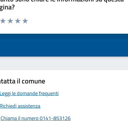
gina?
a da 1 a 5 stelle la pagina
ta 1 stelle su 5
Valuta 2 stelle su 5
Valuta 3 stelle su 5
Valuta 4 stelle su 5
Valuta 5 stelle su 5
tatta il comune
Leggi le domande frequenti
Richiedi assistenza
Chiama il numero 0141-853126