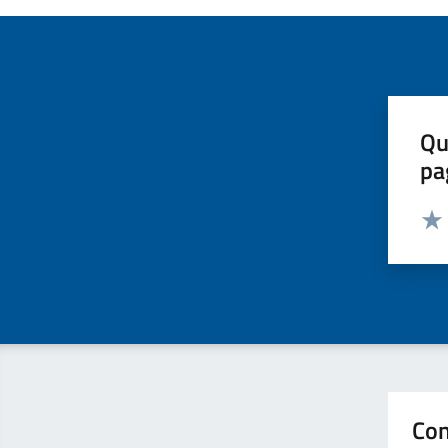
Qu
pa
Valut
Valu
Con