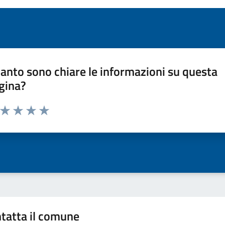
anto sono chiare le informazioni su questa
gina?
a da 1 a 5 stelle la pagina
ta 1 stelle su 5
Valuta 2 stelle su 5
Valuta 3 stelle su 5
Valuta 4 stelle su 5
Valuta 5 stelle su 5
tatta il comune