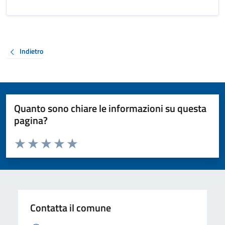
Indietro
Quanto sono chiare le informazioni su questa
pagina?
Valuta da 1 a 5 stelle la pagina
Valuta 1 stelle su 5
Valuta 2 stelle su 5
Valuta 3 stelle su 5
Valuta 4 stelle su 5
Valuta 5 stelle su 5
Contatta il comune