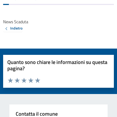
News Scaduta
Indietro
Quanto sono chiare le informazioni su questa
pagina?
Valuta da 1 a 5 stelle la pagina
Valuta 1 stelle su 5
Valuta 2 stelle su 5
Valuta 3 stelle su 5
Valuta 4 stelle su 5
Valuta 5 stelle su 5
Contatta il comune