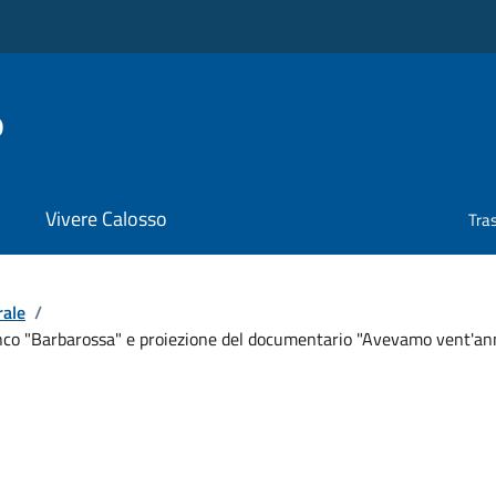
o
Vivere Calosso
Tra
rale
/
nco "Barbarossa" e proiezione del documentario "Avevamo vent'ann