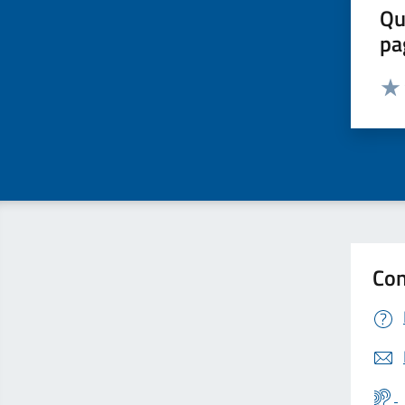
Qu
pa
Valut
Valu
Con