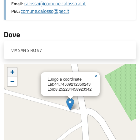
calosso@comune.calosso.at.it
Email:
comune.calosso@pec.it
PEC:
Dove
VIA SAN SIRO 57
+
×
Luogo a coordinate
−
Lat:44.74539212350243
Lon:8.252234458923342