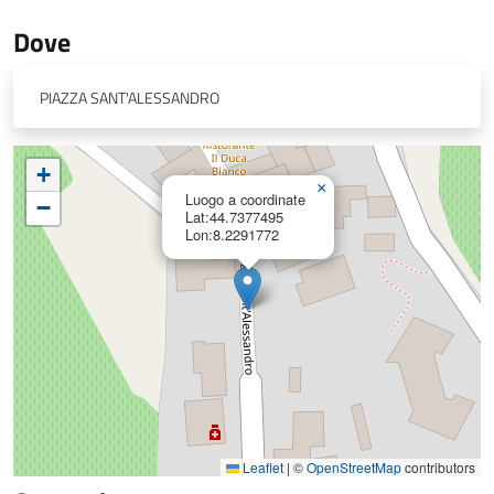
Dove
PIAZZA SANT'ALESSANDRO
+
×
Luogo a coordinate
−
Lat:44.7377495
Lon:8.2291772
Leaflet
|
©
OpenStreetMap
contributors