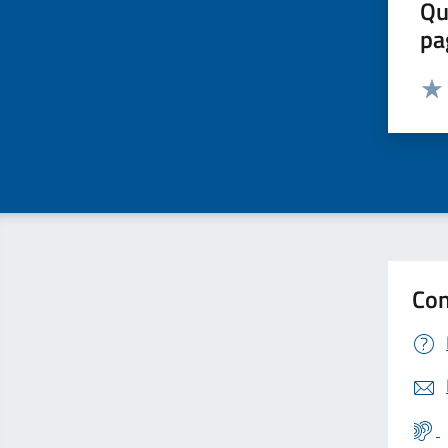
Qu
pa
Valut
Valu
Con