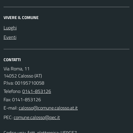
VIVERE IL COMUNE
Luoghi
Eventi
CONTATTI
Via Roma, 11
14052 Calosso (AT)
P.Iva: 00195710058
Telefono:
0141-853126
Fax: 0141-853126
E-mail:
PEC:
Codice univ. fatt. elettronica: UF9GE7