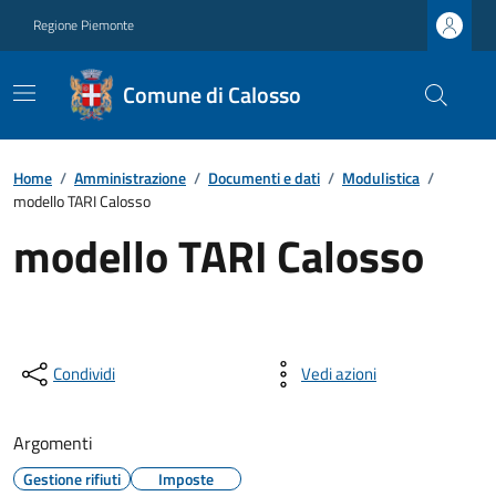
Regione Piemonte
Comune di Calosso
Home
/
Amministrazione
/
Documenti e dati
/
Modulistica
/
modello TARI Calosso
modello TARI Calosso
Condividi
Vedi azioni
Argomenti
Gestione rifiuti
Imposte