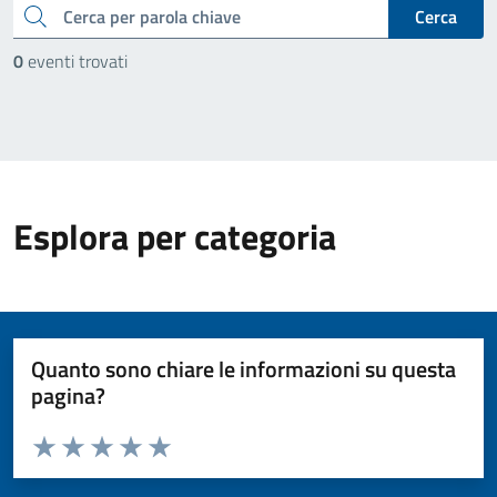
cerca
Cerca
0
eventi trovati
Esplora per categoria
Quanto sono chiare le informazioni su questa
pagina?
Valuta da 1 a 5 stelle la pagina
Valuta 1 stelle su 5
Valuta 2 stelle su 5
Valuta 3 stelle su 5
Valuta 4 stelle su 5
Valuta 5 stelle su 5