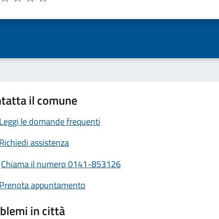
ta 1 stelle su 5
Valuta 2 stelle su 5
Valuta 3 stelle su 5
Valuta 4 stelle su 5
Valuta 5 stelle su 5
tatta il comune
Leggi le domande frequenti
Richiedi assistenza
Chiama il numero 0141-853126
Prenota appuntamento
blemi in città