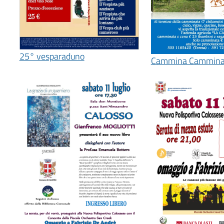
25° vesparaduno
Cammina Cammin