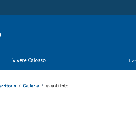
o
Vivere Calosso
Tra
erritorio
/
Gallerie
/
eventi foto