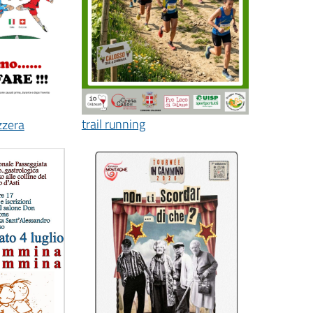
trail running
zzera