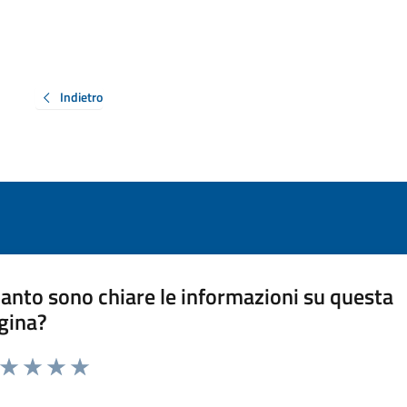
Indietro
anto sono chiare le informazioni su questa
gina?
a da 1 a 5 stelle la pagina
ta 1 stelle su 5
Valuta 2 stelle su 5
Valuta 3 stelle su 5
Valuta 4 stelle su 5
Valuta 5 stelle su 5