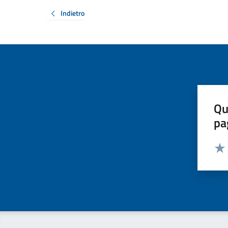
Indietro
Qu
pa
Valut
Valu