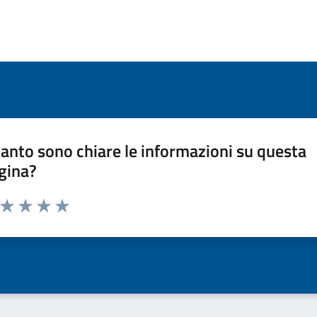
anto sono chiare le informazioni su questa
gina?
a da 1 a 5 stelle la pagina
ta 1 stelle su 5
Valuta 2 stelle su 5
Valuta 3 stelle su 5
Valuta 4 stelle su 5
Valuta 5 stelle su 5