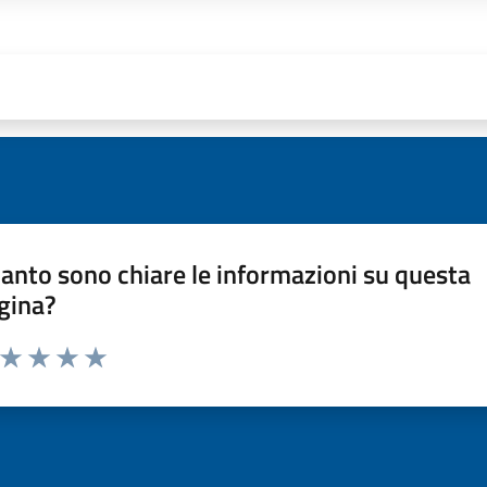
anto sono chiare le informazioni su questa
gina?
a da 1 a 5 stelle la pagina
ta 1 stelle su 5
Valuta 2 stelle su 5
Valuta 3 stelle su 5
Valuta 4 stelle su 5
Valuta 5 stelle su 5