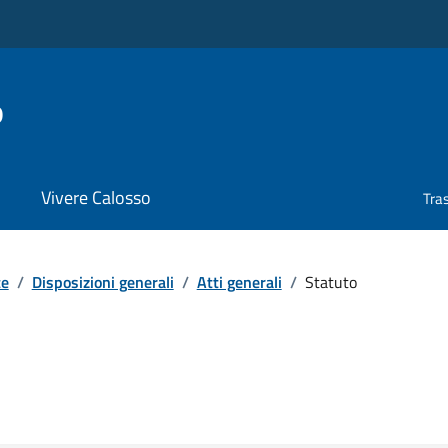
o
Vivere Calosso
Tra
te
/
Disposizioni generali
/
Atti generali
/
Statuto